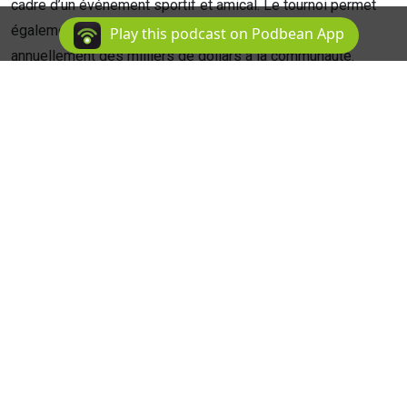
cadre d’un événement sportif et amical. Le tournoi permet
également de remettre
Play this podcast on Podbean App
annuellement des milliers de dollars à la communauté.
La contribution financière de l’APPQ a permis cette année de
bonifier l’événement et
d’assurer sa pérennité. Les invités de Dominic et Jefferick
expliquent de quelles façons
dans le cadre de cet épisode.
Si vous désirez en apprendre davantage sur le Tournoi de
hockey des policiers
provinciaux du Québec, visitez le site web
www.thppq.com
ou la page Facebook de
l’événement (
www.facebook.com/THPPQ3rivieres
).
Pour des commentaires en lien avec cet épisode ou si vous
avez des questions à poser